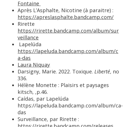
Fontaine
Après L’Asphalte, Nicotine (à paraitre) :
https://apreslasphalte.bandcamp.com/
Rirette
https://rirette.bandcamp.com/album/sur
veillance
Lapelúda
https://lapeluda.bandcamp.com/album/c
a-das
Laura Niquay
Darsigny, Marie. 2022. Toxique.
Liberté
, no
336.
Hélène Monette : Plaisirs et paysages
kitsch, ,p.46.
Caídas, par Lapelúda
https://lapeluda.bandcamp.com/album/ca-
das
Surveillance, par Rirette :
https://rirette.bandcamp.com/releases