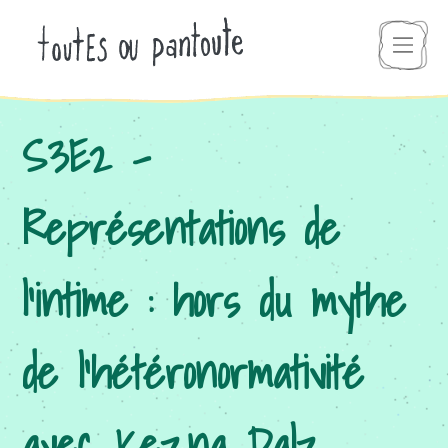
S3E2 –
Représentations de
l’intime : hors du mythe
de l’hétéronormativité
avec Kezna Dalz