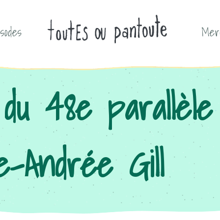
isodes
Mer
 du 48e parallèl
e-Andrée Gill