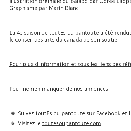
Illustration orginiale du balado par Odrée Lapp
Graphisme par Marin Blanc
La 4e saison de toutEs ou pantoute a été rendue
le conseil des arts du canada de son soutien
Pour plus d’information et tous les liens des réfé
Pour ne rien manquer de nos annonces
Suivez toutEs ou pantoute sur
Facebook
et
Visitez le
toutesoupantoute.com