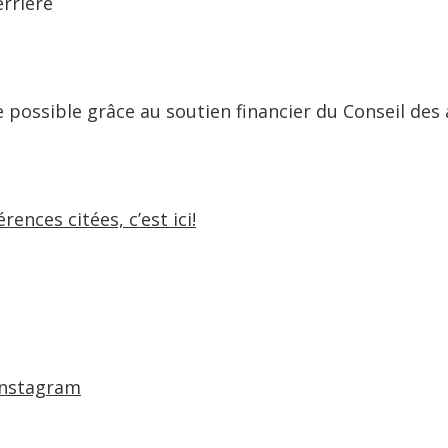
errière
 possible grâce au soutien financier du Conseil des
rences citées, c’est ici!
Instagram